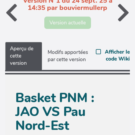
Version N°1 du 24 sept. 25 à
14:35 par bouviermullerp
Version actuelle
Aperçu de
Afficher le
Modifs apportées
cette
code Wiki
par cette version
version
Basket PNM :
JAO VS Pau
Nord-Est