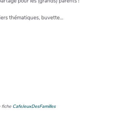
artage pour les (grands) parents !
liers thématiques, buvette…
a fiche
CafeJeuxDesFamilles