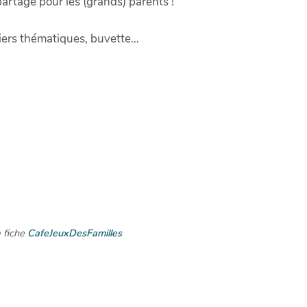
artage pour les (grands) parents !
liers thématiques, buvette…
a fiche
CafeJeuxDesFamilles