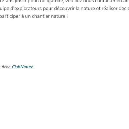
 12 ans (inscription obligatoire, veuillez nous contacter en 
ipe d'explorateurs pour découvrir la nature et réaliser des d
articiper à un chantier nature !
a fiche
ClubNature