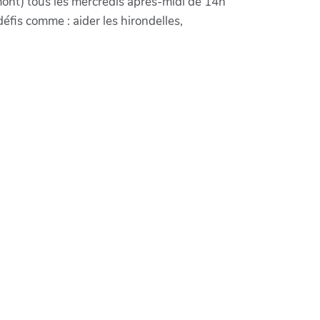
amont) tous les mercredis après-midi de 14h
éfis comme : aider les hirondelles,