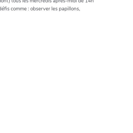
amont) tous les mercredis après-midi de 14h
défis comme : observer les papillons,