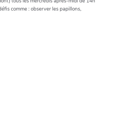
amont) tous les mercredis après-midi de 14h
défis comme : observer les papillons,