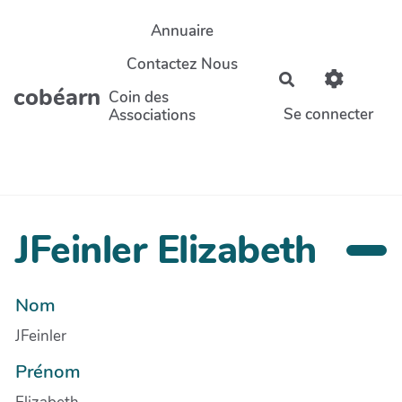
Aller au contenu principal
Annuaire
Contactez Nous
Rechercher
cobéarn
Coin des
Se connecter
Associations
JFeinler Elizabeth
Nom
JFeinler
Prénom