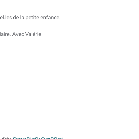
l.les de la petite enfance.
aire. Avec Valérie
a fiche
EncorePlusDeGymDEveil