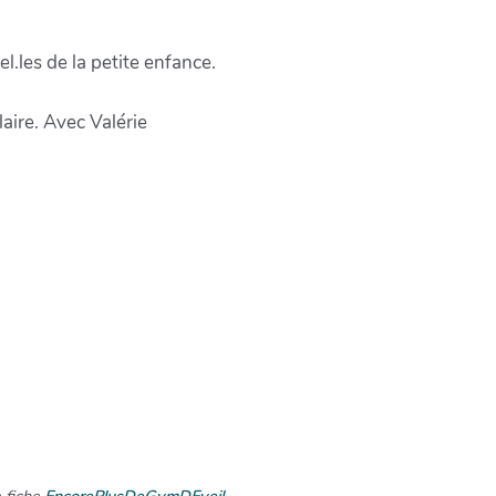
l.les de la petite enfance.
aire. Avec Valérie
a fiche
EncorePlusDeGymDEveil