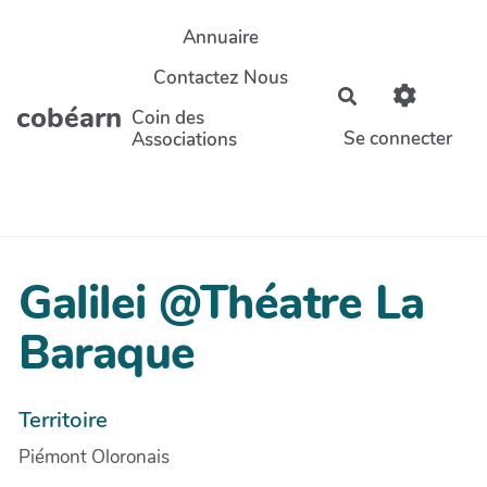
Aller au contenu principal
Annuaire
Contactez Nous
Rechercher
cobéarn
Coin des
Se connecter
Associations
Galilei @Théatre La
Baraque
Territoire
Piémont Oloronais