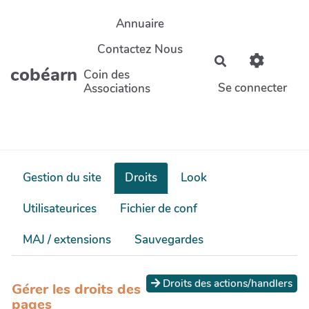
Aller au contenu principal
Annuaire
Contactez Nous
Rechercher
cobéarn
Coin des
Se connecter
Associations
Gestion du site
Droits
Look
Utilisateurices
Fichier de conf
MAJ / extensions
Sauvegardes
Droits des actions/handlers
Gérer les droits des
pages