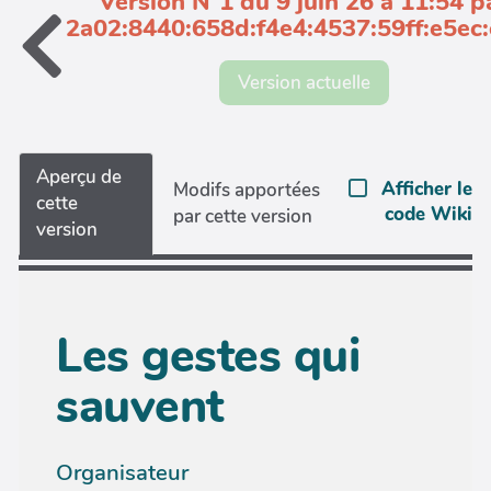
Version N°1 du 9 juin 26 à 11:54 p
2a02:8440:658d:f4e4:4537:59ff:e5ec
Version actuelle
Aperçu de
Afficher le
Modifs apportées
cette
code Wiki
par cette version
version
Les gestes qui
sauvent
Organisateur