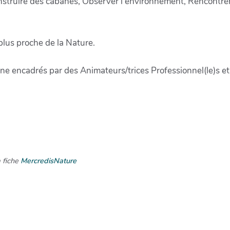
struire des cabanes, Observer l'environnement, Rencontrer
us proche de la Nature.
ne encadrés par des Animateurs/trices Professionnel(le)s et
a fiche
MercredisNature