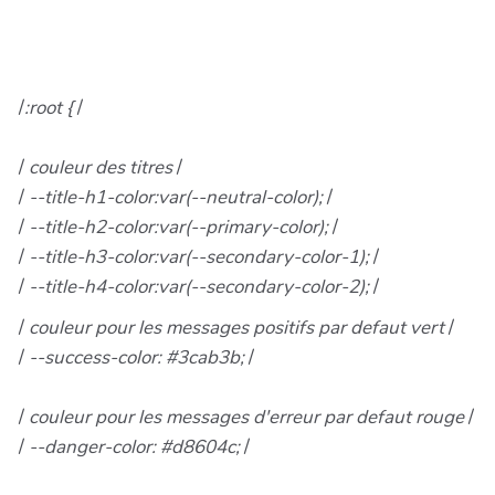
/
:root {
/
/
couleur des titres
/
/
--title-h1-color:var(--neutral-color);
/
/
--title-h2-color:var(--primary-color);
/
/
--title-h3-color:var(--secondary-color-1);
/
/
--title-h4-color:var(--secondary-color-2);
/
/
couleur pour les messages positifs par defaut vert
/
/
--success-color: #3cab3b;
/
/
couleur pour les messages d'erreur par defaut rouge
/
/
--danger-color: #d8604c;
/