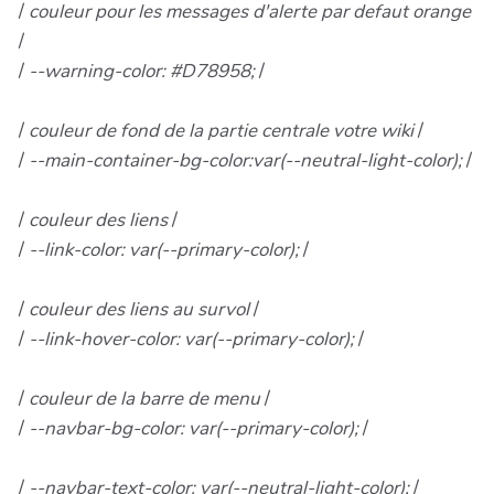
/
couleur pour les messages d'alerte par defaut orange
/
/
--warning-color: #D78958;
/
/
couleur de fond de la partie centrale votre wiki
/
/
--main-container-bg-color:var(--neutral-light-color);
/
/
couleur des liens
/
/
--link-color: var(--primary-color);
/
/
couleur des liens au survol
/
/
--link-hover-color: var(--primary-color);
/
/
couleur de la barre de menu
/
/
--navbar-bg-color: var(--primary-color);
/
/
--navbar-text-color: var(--neutral-light-color);
/