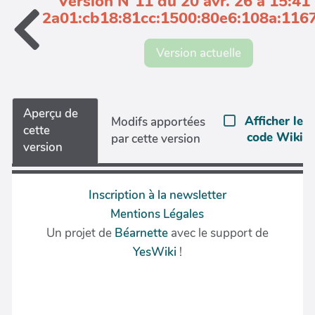
Version N°11 du 20 avr. 26 à 15:41
2a01:cb18:81cc:1500:80e6:108a:1167
Version actuelle
Aperçu de
Afficher le
Modifs apportées
cette
code Wiki
par cette version
version