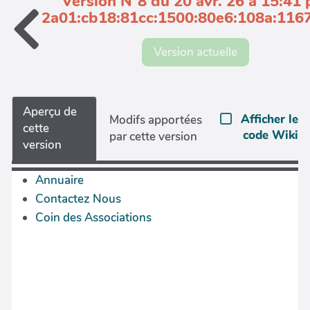
Version N°8 du 20 avr. 26 à 15:41 
2a01:cb18:81cc:1500:80e6:108a:1167
Version actuelle
Aperçu de
Afficher le
Modifs apportées
cette
code Wiki
par cette version
version