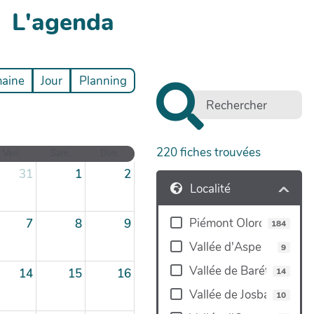
L'agenda
aine
Jour
Planning
220
fiches trouvées
Ven.
Sam.
Dim.
31
1
2
Localité
Piémont Oloronais
7
8
9
184
Vallée d'Aspe
9
Vallée de Barétous
14
14
15
16
Vallée de Josbaig
10