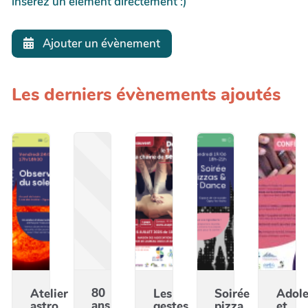
insérez un élément directement :)
Ajouter un évènement
Les derniers évènements ajoutés
80
Atelier
Les
Soirée
Adole
ans
astro
gestes
pizza
et