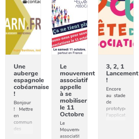
Une
Le
3, 2, 1
auberge
mouvement
Lancement
espagnole
associatif
!
cobéarnaise
appelle
Encore
!
à se
au stade
mobiliser
de
Bonjour
le 11
prototype,
! Mettre
Octobre
l'application
en
sera
commun
Le
lancée
des
Mouvement
officiellement
informations,
associatif