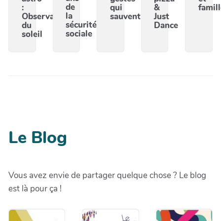
de
:
qui
&
famil
la
Observation
sauvent
Just
sécurité
du
Dance
sociale
soleil
Le Blog
Vous avez envie de partager quelque chose ? Le blog
est là pour ça !