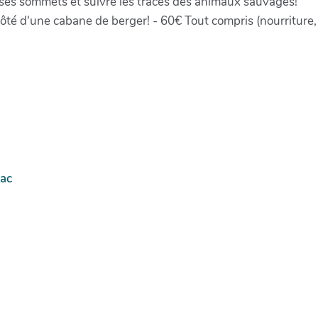
 ses sommets et suivre les traces des animaux sauvages!
ôté d'une cabane de berger! - 60€ Tout compris (nourriture,
ac